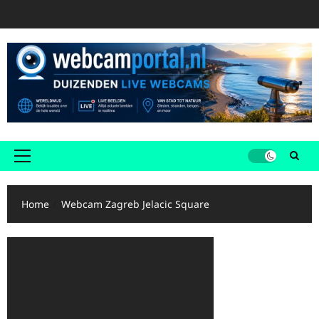
Ga
naar
de
inhoud
Primair
menu
Home
Webcam Zagreb Jelacic Square