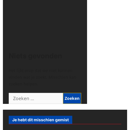
Niets gevonden
Het lijkt erop dat we niet kunnen
vinden wat je zoekt. Misschien kan
zoeken helpen.
Zoeken
naar:
Je hebt dit misschien gemist