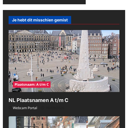
c
h
Je hebt dit misschien gemist
t
n
a
v
i
g
a
t
Plaatsnaam: A t/m C
i
NL Plaatsnamen A t/m C
e
Webcam Portal
08/09/2026