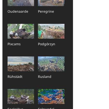
Oudenaarde
Peregrine
Pixcams
Podgórzyn
Rühstädt
Rusland