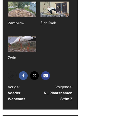
Zambrow
Žichlínek
Zwin
B
Vorige:
Volgende:
Voeder
NL Plaatsnamen
e
Webcams
S t/m Z
r
i