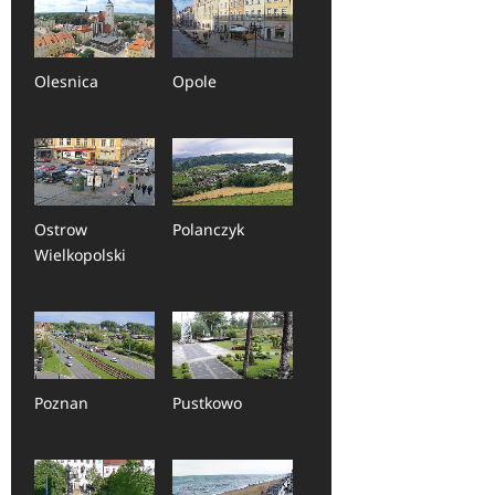
Olesnica
Opole
Ostrow
Polanczyk
Wielkopolski
Poznan
Pustkowo