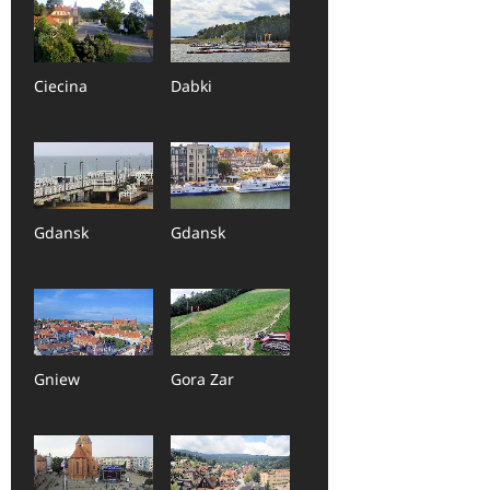
Ciecina
Dabki
Gdansk
Gdansk
Gniew
Gora Zar