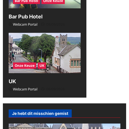
Bar Pub Hotel
Onze Keuze
v
i
Bar Pub Hotel
g
Webcam Portal
08/09/2026
a
t
i
e
Onze Keuze
UK
UK
Webcam Portal
08/09/2026
Je hebt dit misschien gemist