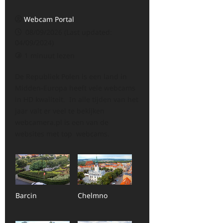
Webcam Portal
08/09/2026 (Last updated:
04/09/2024)
1 minuut lezen
De Republiek Polen is een land in
Midden-Europa heeft vele webcams
in HD kwaliteit. In alle tijden van het
jaar valt er veel te bekijken
webcamera.pl is een van de
websites met top webcams.
Barcin
Chelmno