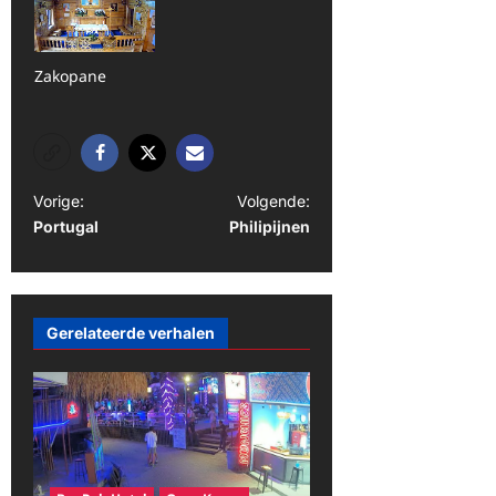
Zakopane
B
Vorige:
Volgende:
Portugal
Philipijnen
e
r
i
Gerelateerde verhalen
c
h
t
n
a