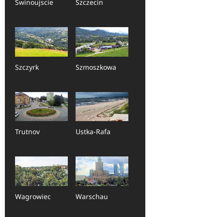
Swinoujscie
Szczecin
Szczyrk
Szmoszkowa
Trutnov
Ustka-Rafa
Wagrowiec
Warschau