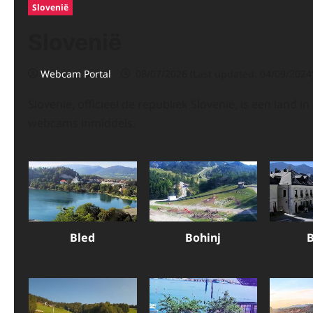
Slovenië
Slovenië
Webcam Portal
08/07/2026 (Last updated: 04/09/2024
Slovenië, officieel de republiek Slovenië, is een land
webcams inmiddels.
Bled
Bohinj