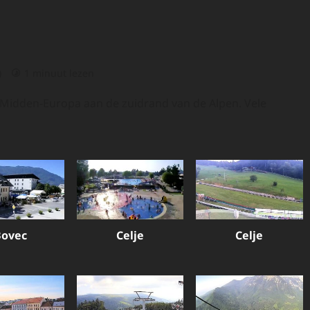
)
1 minuut lezen
 in Midden-Europa aan de zuidrand van de Alpen. Vele
Bovec
Celje
Celje