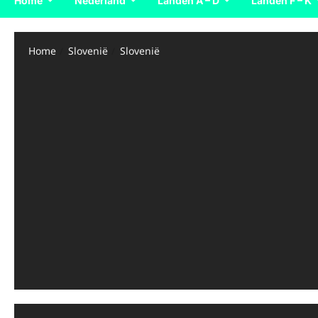
Home
Nederland
Landen A – D
Landen F – K
Home
Slovenië
Slovenië