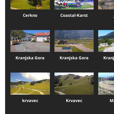
Cerkno
Coastal-Karst
Kranjska Gora
Kranjska Gora
Kran
krvavec
Krvavec
M