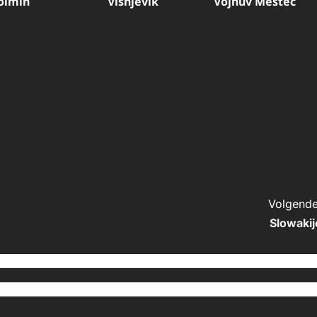
olmin
Visnjevik
Vojnův Městec
Volgende
Slowakij