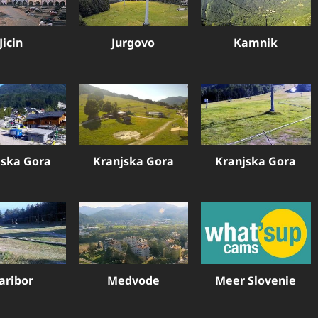
Jicin
Jurgovo
Kamnik
jska Gora
Kranjska Gora
Kranjska Gora
aribor
Medvode
Meer Slovenie