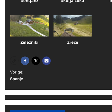
Sentjanz
Skofja Loka
T
Zelezniki
Zrece
B
Vorige:
Spanje
e
r
i
c