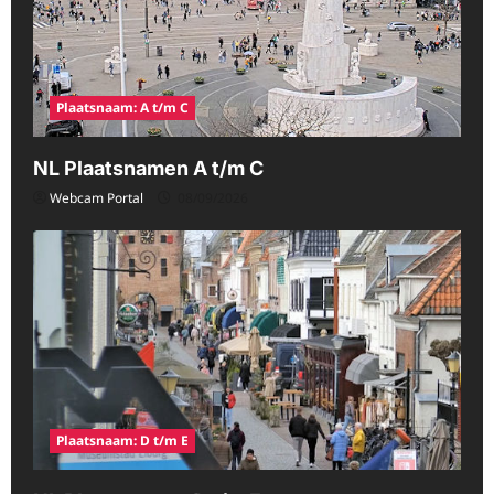
Plaatsnaam: A t/m C
NL Plaatsnamen A t/m C
Webcam Portal
08/09/2026
Plaatsnaam: D t/m E