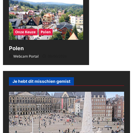
t
i
e
Onze Keuze
Polen
Polen
Webcam Portal
08/06/2026
Je hebt dit misschien gemist