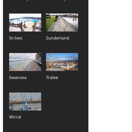
St-Ives
Sunderland
Swansea
Tralee
Wirral