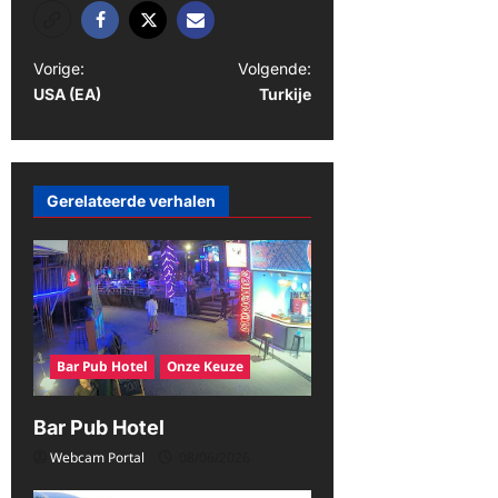
B
Vorige:
Volgende:
USA (EA)
Turkije
e
r
i
Gerelateerde verhalen
c
h
t
n
a
Bar Pub Hotel
Onze Keuze
v
i
Bar Pub Hotel
g
Webcam Portal
08/06/2026
a