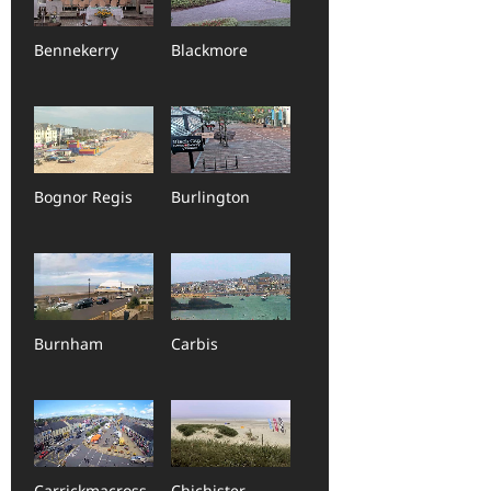
Bennekerry
Blackmore
Bognor Regis
Burlington
Burnham
Carbis
Carrickmacross
Chichister