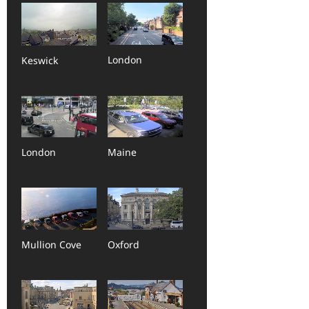
London
Keswick
London
Maine
Mullion Cove
Oxford