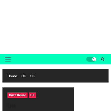
Primair
menu
Home
UK
UK
Onze Keuze
UK
UK