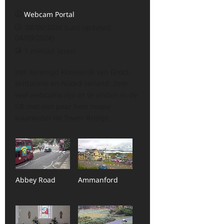
Webcam Portal
08/06/2026 (Last updated:
04/09/2024)
1 minuut lezen
Het Verenigd Koninkrijk van Groot-
Brittannië en Noord-Ierland. Zeer
veel webcams zijn er te vinden in de
UK met een paar hele mooie
waaronder de Tower Bridge.
Abbey Road
Ammanford