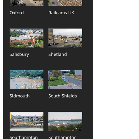
Oxford
Railcams UK
Salisbury
Shetland
Sidmouth
South Shields
Southampton
Southampton