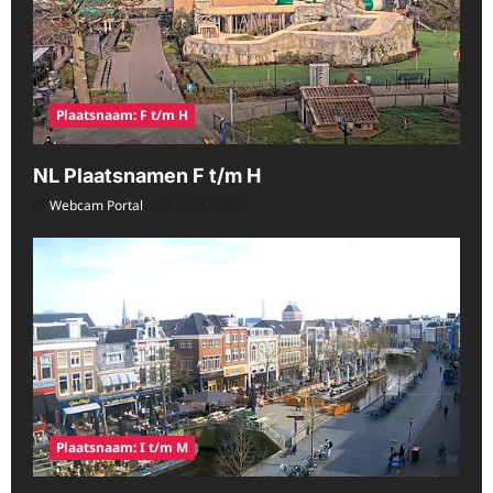
Plaatsnaam: F t/m H
NL Plaatsnamen F t/m H
Webcam Portal
08/07/2026
Plaatsnaam: I t/m M