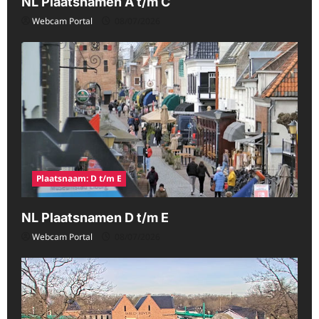
NL Plaatsnamen A t/m C
e
Webcam Portal
08/07/2026
Plaatsnaam: D t/m E
NL Plaatsnamen D t/m E
Webcam Portal
08/07/2026