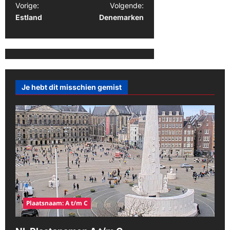
B
Vorige:
Volgende:
Estland
Denemarken
e
r
i
c
h
Je hebt dit misschien gemist
t
n
a
v
i
g
a
Plaatsnaam: A t/m C
t
i