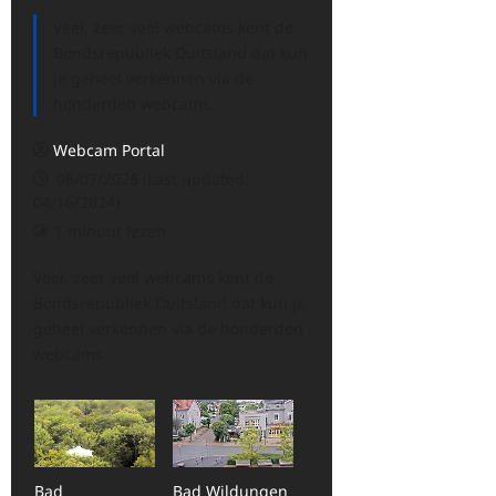
Veel, zeer veel webcams kent de
Bondsrepubliek Duitsland dat kun
je geheel verkennen via de
honderden webcams.
Webcam Portal
08/07/2026 (Last updated:
04/16/2024)
1 minuut lezen
Veel, zeer veel webcams kent de
Bondsrepubliek Duitsland dat kun je
geheel verkennen via de honderden
webcams.
Bad
Bad Wildungen