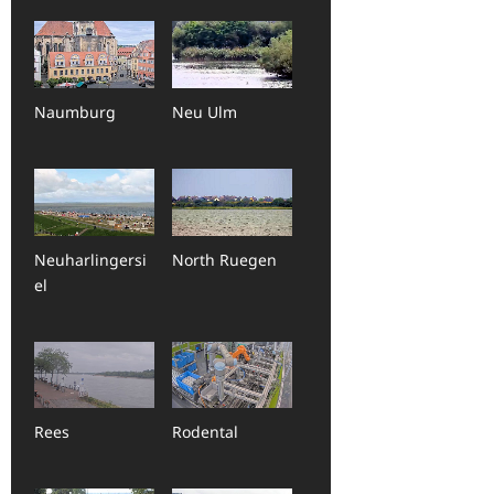
Naumburg
Neu Ulm
Neuharlingersi
North Ruegen
el
Rees
Rodental