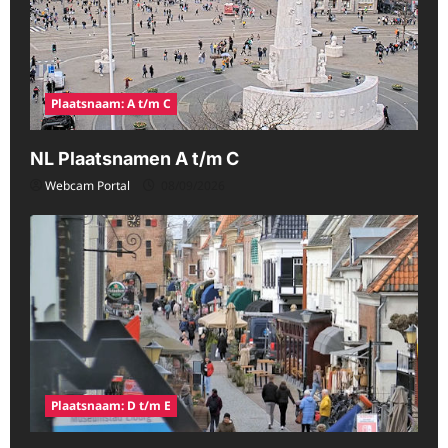
Plaatsnaam: A t/m C
NL Plaatsnamen A t/m C
Webcam Portal
08/09/2026
Plaatsnaam: D t/m E