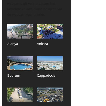
webcams uit vele plaatsen het
favoriete vakantieland bekijken via
de webcam veel plezier.
Alanya
Ankara
Bodrum
Cappadocia