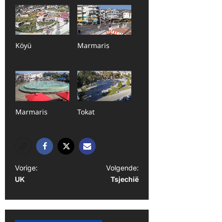
Köyü
Marmaris
Marmaris
Tokat
B
Vorige:
Volgende:
UK
Tsjechië
e
r
i