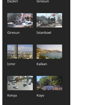
Dazkiri
Giresun
Giresun
Istanboel
Izmir
Kalkan
Konya
Koyo