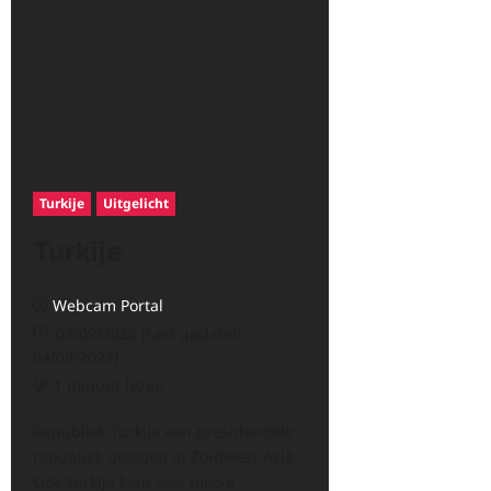
Turkije
Uitgelicht
Turkije
Webcam Portal
08/09/2026 (Last updated:
04/09/2024)
1 minuut lezen
Republiek Turkije een presidentiële
republiek gelegen in Zuidwest-Azië
Ook Turkije kent vele mooie