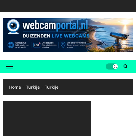
Ga
naar
de
inhoud
Primair
menu
Home
Turkije
Turkije