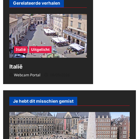
Gerelateerde verhalen
c
h
t
n
a
Italië
Uitgelicht
v
i
Italië
g
Webcam Portal
08/09/2026
a
t
i
Je hebt dit misschien gemist
e