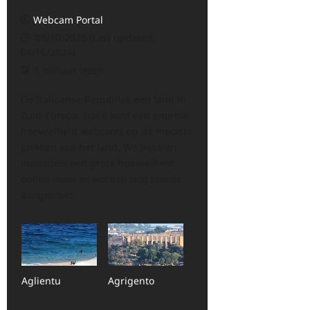
Webcam Portal
08/10/2026 (Last updated:
04/16/2024)
1 minuut lezen
De Italiaanse Republiek een land in
Zuid-Europa. Italië kent een enorme
hoeveelheid webcams op de mooiste
plekken van het land. We hebben
inmiddels een grote hoeveelheid
online maar er worden nog steeds
aangemeld.
Aglientu
Agrigento