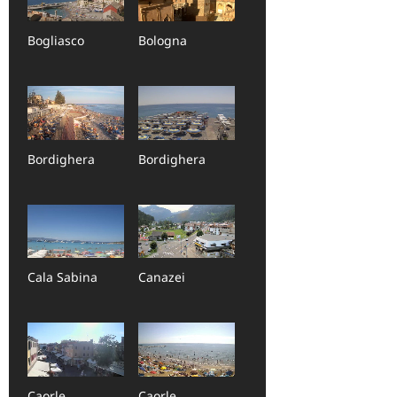
Bogliasco
Bologna
Bordighera
Bordighera
Cala Sabina
Canazei
Caorle
Caorle