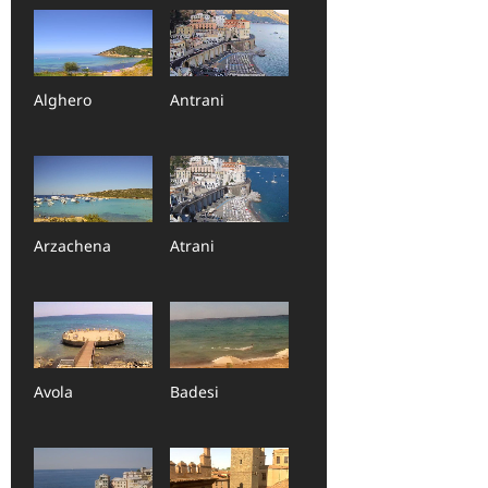
Alghero
Antrani
Arzachena
Atrani
Avola
Badesi