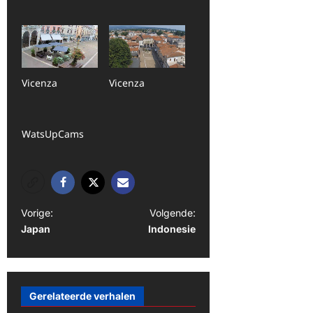
Vicenza
Vicenza
WatsUpCams
B
Vorige:
Volgende:
Japan
Indonesie
e
r
i
Gerelateerde verhalen
c