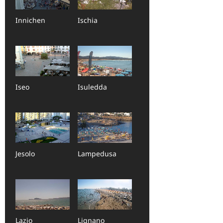
Innichen
Ischia
Iseo
Isuledda
Jesolo
Lampedusa
Lazio
Lignano