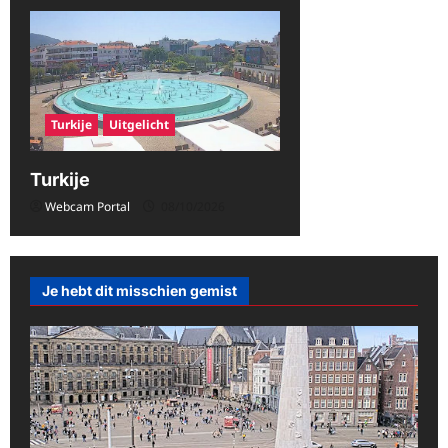
h
t
n
a
Turkije
Uitgelicht
v
i
Turkije
g
Webcam Portal
08/10/2026
a
t
i
Je hebt dit misschien gemist
e