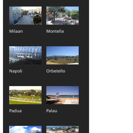
Milaan
Montella
Napoli
Orbetello
Padua
Palau