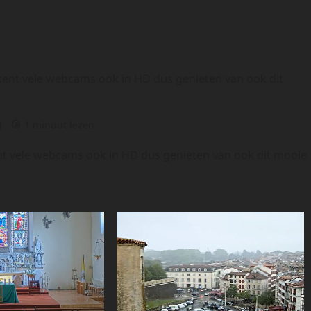
kent vele webcams ook in HD dus genieten van ook dit
)
1 minuut lezen
nt vele webcams ook in HD dus genieten van ook dit mooie