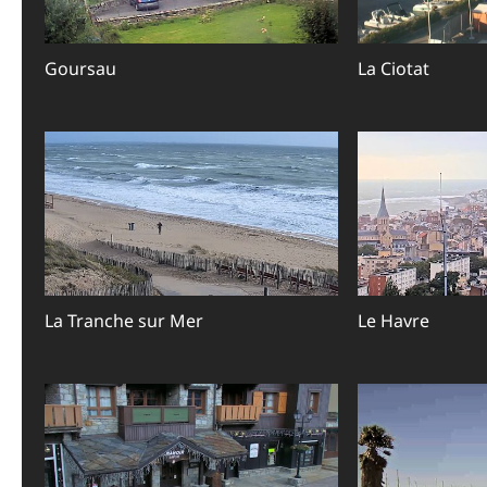
Goursau
La Ciotat
La Tranche sur Mer
Le Havre