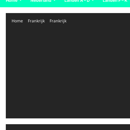
Home
Nederland
Landen A – D
Landen F – K
Home
Frankrijk
Frankrijk