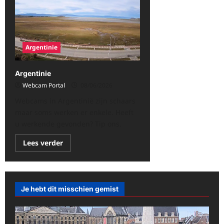
Argentinie
Argentinie
Webcam Portal
08/06/2026
Webcams in Argentinië zijn schaars
maar soms werken er enkele. Heeft
u werkende gevonden? Tip ons.
Lees
Lees verder
meer
over
Argentinie
Je hebt dit misschien gemist