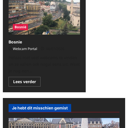
Bosnië
Bosnie
Webcam Portal
08/07/2026
Helaas niet veel webcams te vinden
en ze vallen ook nogal eens uit. Weet
je nog een...
Lees
Lees verder
meer
over
Bosnie
Je hebt dit misschien gemist