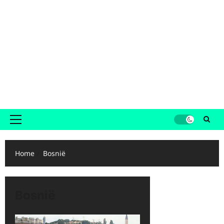
Primair
menu
Home
Bosnië
Bosnië