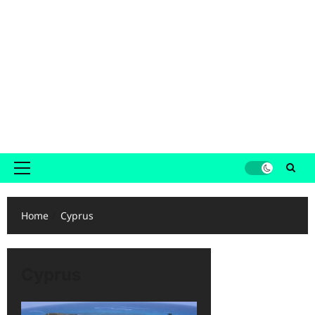
Primair
menu
Home
Cyprus
Cyprus