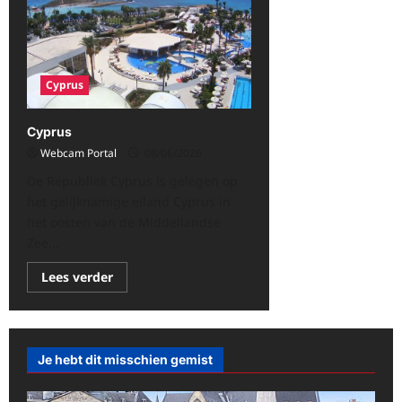
Cyprus
Cyprus
Webcam Portal
08/06/2026
De Republiek Cyprus is gelegen op
het gelijknamige eiland Cyprus in
het oosten van de Middellandse
Zee...
Lees
Lees verder
meer
over
Cyprus
Je hebt dit misschien gemist