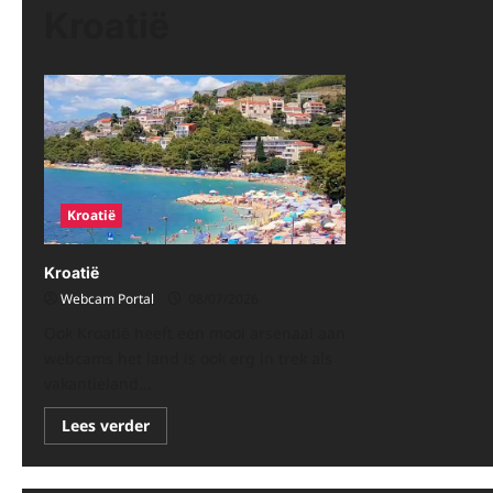
Kroatië
Kroatië
Kroatië
Webcam Portal
08/07/2026
Ook Kroatië heeft een mooi arsenaal aan
webcams het land is ook erg in trek als
vakantieland...
Lees
Lees verder
meer
over
Kroatië