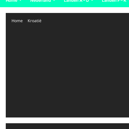
Home
Nederland
Landen A – D
Landen F – K
Home
Kroatië