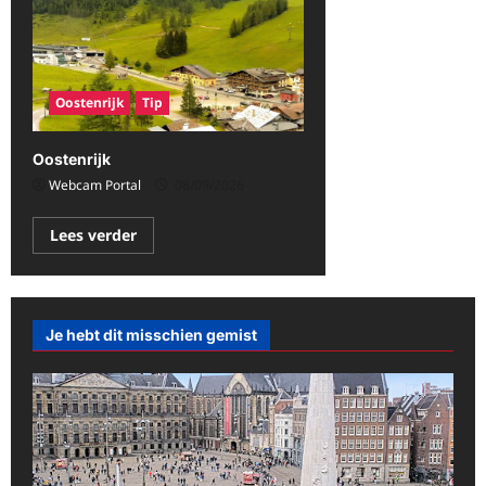
Oostenrijk
Tip
Oostenrijk
Webcam Portal
08/09/2026
Lees
Lees verder
meer
over
Oostenrijk
Je hebt dit misschien gemist