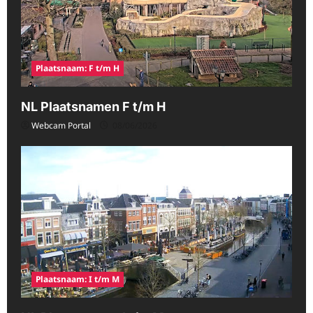
Plaatsnaam: F t/m H
NL Plaatsnamen F t/m H
Webcam Portal
08/06/2026
Plaatsnaam: I t/m M