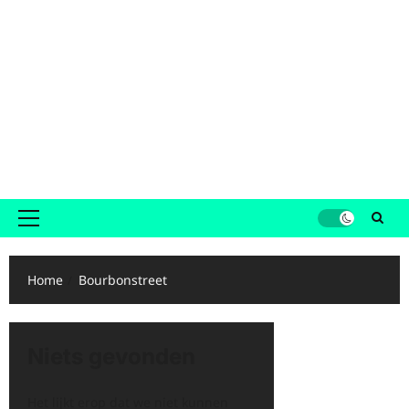
Primair
menu
Home
Bourbonstreet
Niets gevonden
Het lijkt erop dat we niet kunnen