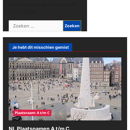
vinden wat je zoekt. Misschien kan
zoeken helpen.
Zoeken
naar:
Je hebt dit misschien gemist
Plaatsnaam: A t/m C
NL Plaatsnamen A t/m C