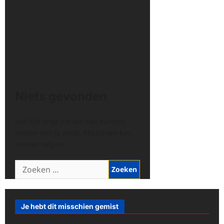
Niets gevonden
Het lijkt erop dat we niet kunnen
vinden wat je zoekt. Misschien kan
zoeken helpen.
Zoeken
naar:
Je hebt dit misschien gemist