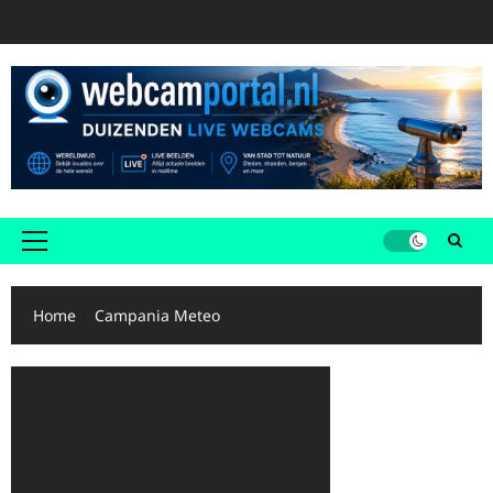
Ga
naar
de
inhoud
Primair
menu
Home
Campania Meteo