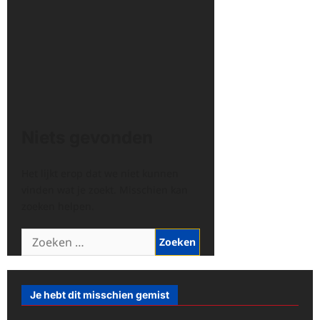
Niets gevonden
Het lijkt erop dat we niet kunnen
vinden wat je zoekt. Misschien kan
zoeken helpen.
Zoeken
naar:
Je hebt dit misschien gemist