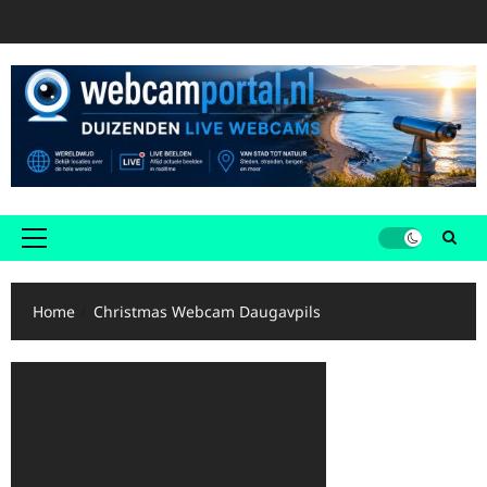
Ga
naar
de
inhoud
Primair
menu
Home
Christmas Webcam Daugavpils