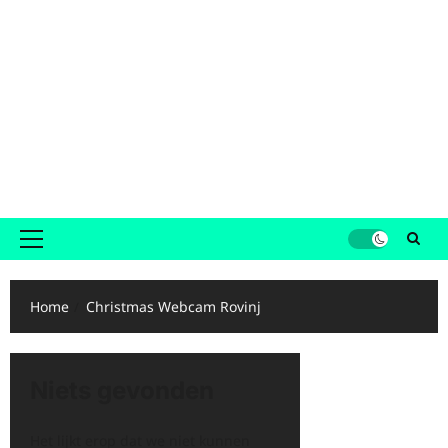
Primair
menu
Home
Christmas Webcam Rovinj
Niets gevonden
Het lijkt erop dat we niet kunnen