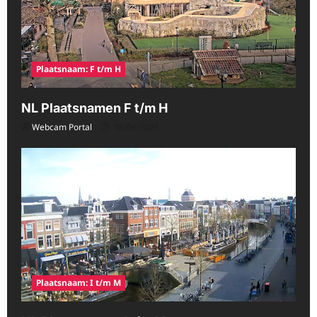
Plaatsnaam: F t/m H
NL Plaatsnamen F t/m H
Webcam Portal
08/06/2026
Plaatsnaam: I t/m M