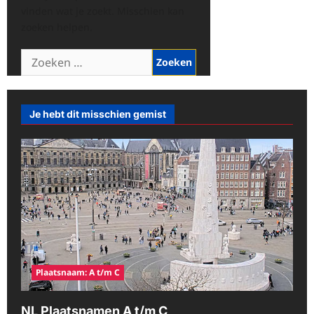
vinden wat je zoekt. Misschien kan
zoeken helpen.
Zoeken
naar:
Je hebt dit misschien gemist
Plaatsnaam: A t/m C
NL Plaatsnamen A t/m C