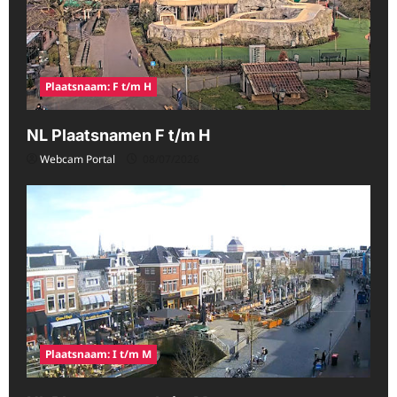
Plaatsnaam: F t/m H
NL Plaatsnamen F t/m H
Webcam Portal
08/07/2026
Plaatsnaam: I t/m M