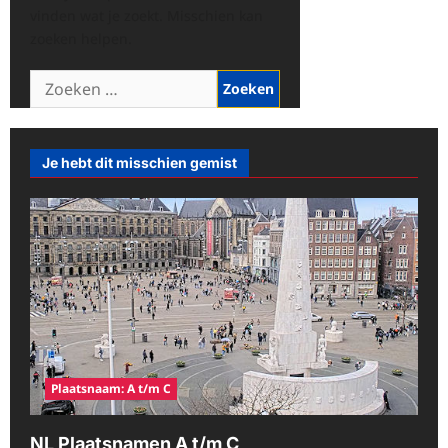
vinden wat je zoekt. Misschien kan
zoeken helpen.
Zoeken
naar:
Je hebt dit misschien gemist
Plaatsnaam: A t/m C
NL Plaatsnamen A t/m C