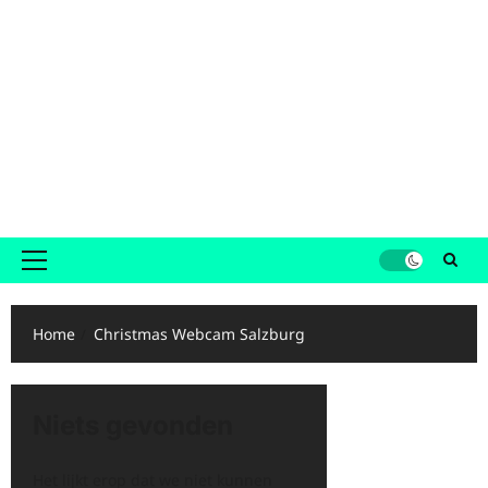
Primair
menu
Home
Christmas Webcam Salzburg
Niets gevonden
Het lijkt erop dat we niet kunnen