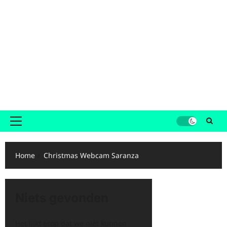
Primair
menu
Home
Christmas Webcam Saranza
Niets gevonden
Het lijkt erop dat we niet kunnen