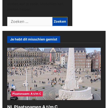
vinden wat je zoekt. Misschien kan
zoeken helpen.
Zoeken
naar:
Je hebt dit misschien gemist
Plaatsnaam: A t/m C
NL Plaatsnamen A t/m C