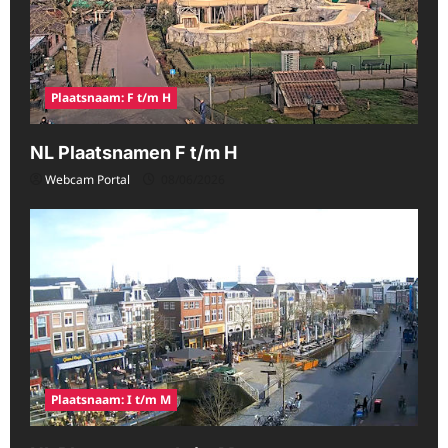
Plaatsnaam: F t/m H
NL Plaatsnamen F t/m H
Webcam Portal
08/06/2026
Plaatsnaam: I t/m M