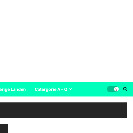
erige Landen
Catergorie A – Q