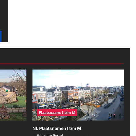
Plaatsnaam: I t/m M
NL Plaatsnamen I t/m M
Webcam Portal
08/07/2026