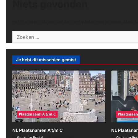
Niets gevonden
Het lijkt erop dat we niet kunnen vinden wat je zoekt. Missc
Zoeken
naar:
Je hebt dit misschien gemist
Plaatsnaam: A t/m C
Plaatsnaam
NL Plaatsnamen A t/m C
NL Plaatsna
Webcam Portal
08/07/2026
Webcam Port