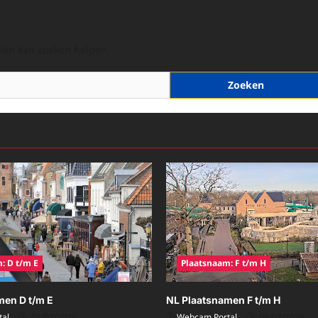
hien kan zoeken helpen.
: D t/m E
Plaatsnaam: F t/m H
men D t/m E
NL Plaatsnamen F t/m H
al
08/07/2026
Webcam Portal
08/07/2026