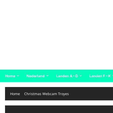
Home
Nederland
Landen A – D
Landen F – K
Home
Christmas Webcam Troyes