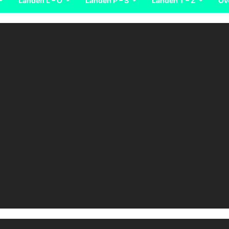
Landen L – O
Landen P – S
Landen T – Z
Ov