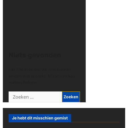
Niets gevonden
Het lijkt erop dat we niet kunnen
vinden wat je zoekt. Misschien kan
zoeken helpen.
Zoeken
naar:
Je hebt dit misschien gemist