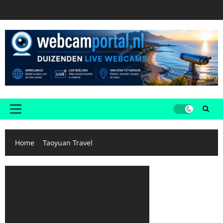
Ga
naar
de
inhoud
Primair
menu
Home
Taoyuan Travel