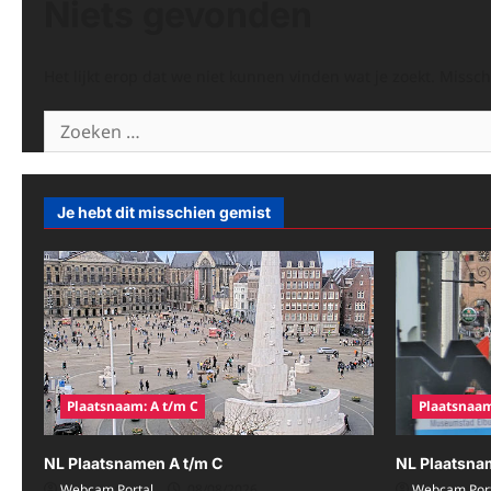
Niets gevonden
Het lijkt erop dat we niet kunnen vinden wat je zoekt. Missc
Zoeken
naar:
Je hebt dit misschien gemist
Plaatsnaam: A t/m C
Plaatsnaam
NL Plaatsnamen A t/m C
NL Plaatsna
Webcam Portal
08/08/2026
Webcam Port