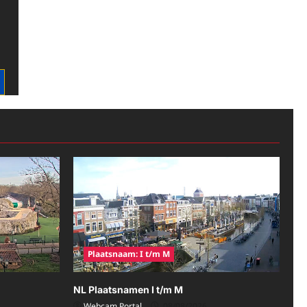
Plaatsnaam: I t/m M
NL Plaatsnamen I t/m M
Webcam Portal
08/08/2026