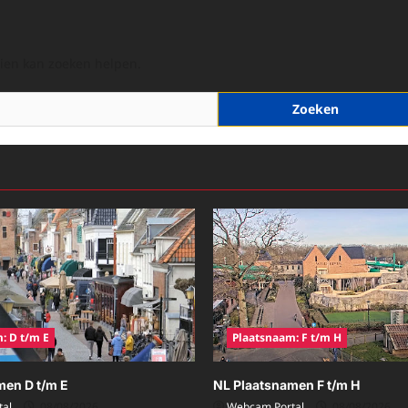
hien kan zoeken helpen.
: D t/m E
Plaatsnaam: F t/m H
men D t/m E
NL Plaatsnamen F t/m H
al
08/08/2026
Webcam Portal
08/08/2026