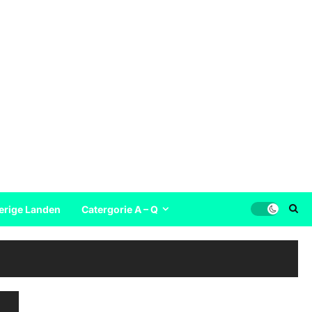
erige Landen
Catergorie A – Q