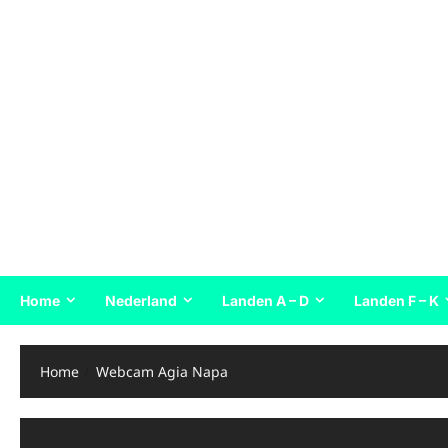
Home
Nederland
Landen A – D
Landen F – K
Home
Webcam Agia Napa