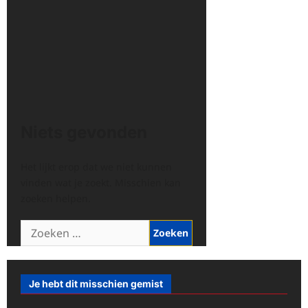
Niets gevonden
Het lijkt erop dat we niet kunnen
vinden wat je zoekt. Misschien kan
zoeken helpen.
Zoeken
naar:
Je hebt dit misschien gemist