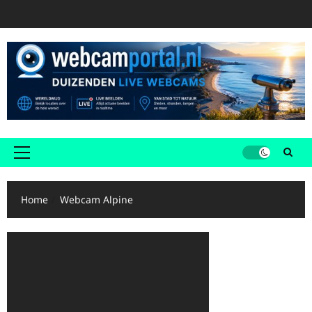
Ga
naar
de
inhoud
Primair
menu
Home
Webcam Alpine