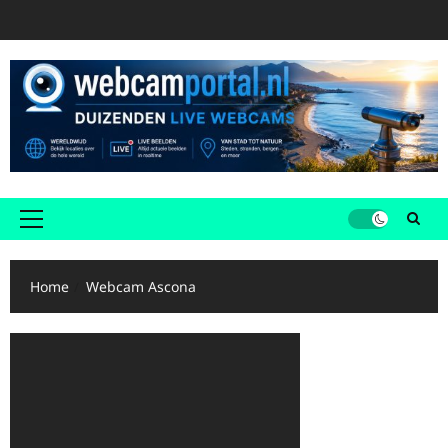
Ga
naar
de
inhoud
Primair
menu
Home
Webcam Ascona