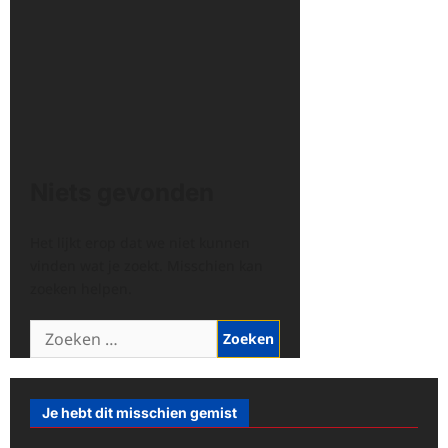
Niets gevonden
Het lijkt erop dat we niet kunnen
vinden wat je zoekt. Misschien kan
zoeken helpen.
Zoeken
naar:
Je hebt dit misschien gemist