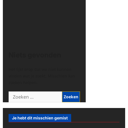
Niets gevonden
Het lijkt erop dat we niet kunnen
vinden wat je zoekt. Misschien kan
zoeken helpen.
Zoeken
naar:
Je hebt dit misschien gemist