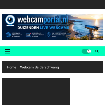
Ga
naar
de
inhoud
Primair
menu
Home
Webcam Balderschwang