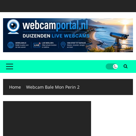
Ga
naar
de
inhoud
Primair
menu
Home
Webcam Bale Mon Perin 2