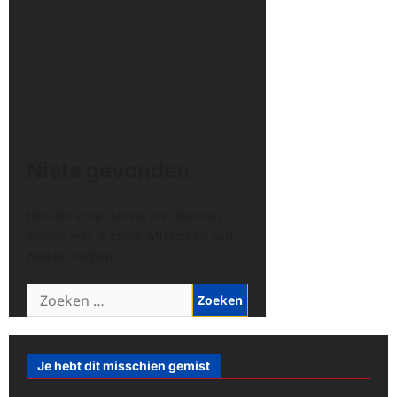
Niets gevonden
Het lijkt erop dat we niet kunnen
vinden wat je zoekt. Misschien kan
zoeken helpen.
Zoeken
naar:
Je hebt dit misschien gemist