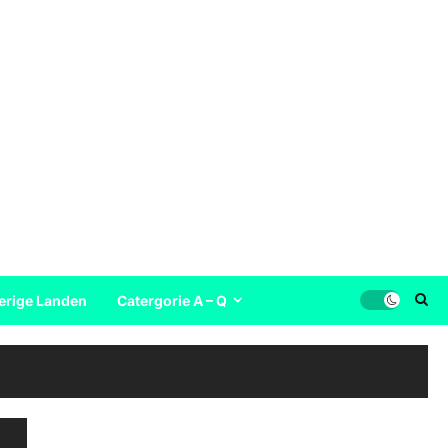
erige Landen
Catergorie A – Q