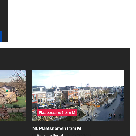
Plaatsnaam: I t/m M
NL Plaatsnamen I t/m M
Webcam Portal
08/07/2026