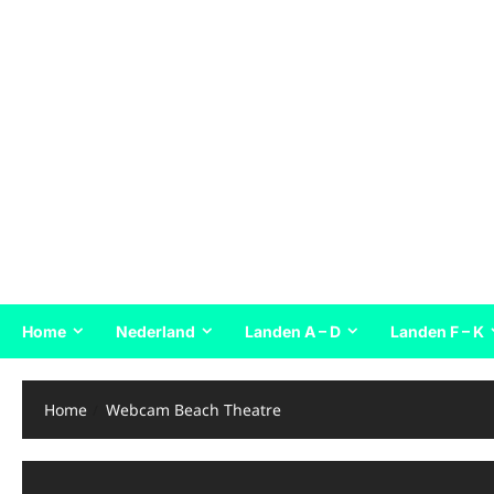
Home
Nederland
Landen A – D
Landen F – K
Home
Webcam Beach Theatre