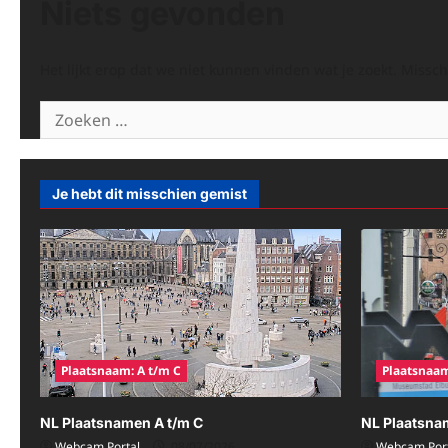
Niets gevonden
Het lijkt erop dat we niet kunnen vinden wat je zoekt. Missc
Zoeken
naar:
Je hebt dit misschien gemist
Plaatsnaam: A t/m C
Plaatsnaam
NL Plaatsnamen A t/m C
NL Plaatsna
Webcam Portal
08/07/2026
Webcam Port