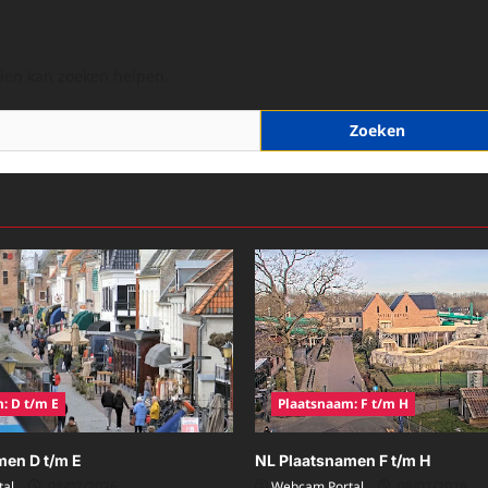
hien kan zoeken helpen.
: D t/m E
Plaatsnaam: F t/m H
men D t/m E
NL Plaatsnamen F t/m H
al
08/07/2026
Webcam Portal
08/07/2026