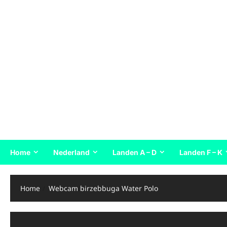
Home
Nederland
Landen A – D
Landen F – K
Home
Webcam birzebbuga Water Polo