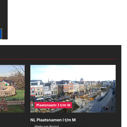
Plaatsnaam: I t/m M
NL Plaatsnamen I t/m M
Webcam Portal
08/09/2026