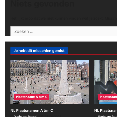
Niets gevonden
Het lijkt erop dat we niet kunnen vinden wat je zoekt. Missc
Zoeken
naar:
Je hebt dit misschien gemist
Plaatsnaam: A t/m C
Plaatsnaam
NL Plaatsnamen A t/m C
NL Plaatsna
Webcam Portal
08/09/2026
Webcam Port