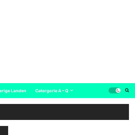
erige Landen
Catergorie A – Q