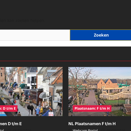
hien kan zoeken helpen.
: D t/m E
Plaatsnaam: F t/m H
men D t/m E
NL Plaatsnamen F t/m H
al
08/09/2026
Webcam Portal
08/09/2026