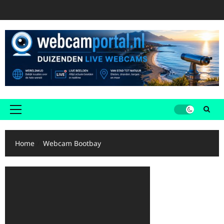
Ga
naar
de
inhoud
Primair
menu
Home
Webcam Bootbay