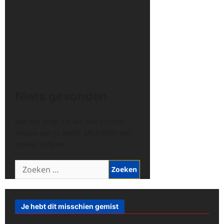
Niets gevonden
Het lijkt erop dat we niet kunnen
vinden wat je zoekt. Misschien kan
zoeken helpen.
Zoeken
naar:
Je hebt dit misschien gemist