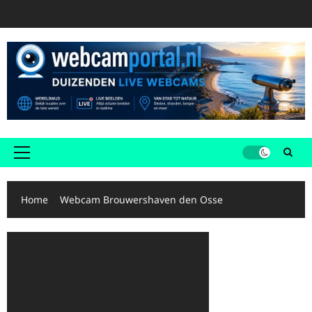
Ga
naar
de
inhoud
Primair
menu
Home
Webcam Brouwershaven den Osse