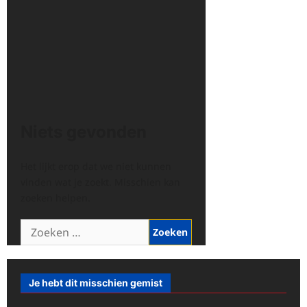
Niets gevonden
Het lijkt erop dat we niet kunnen
vinden wat je zoekt. Misschien kan
zoeken helpen.
Zoeken
naar:
Je hebt dit misschien gemist