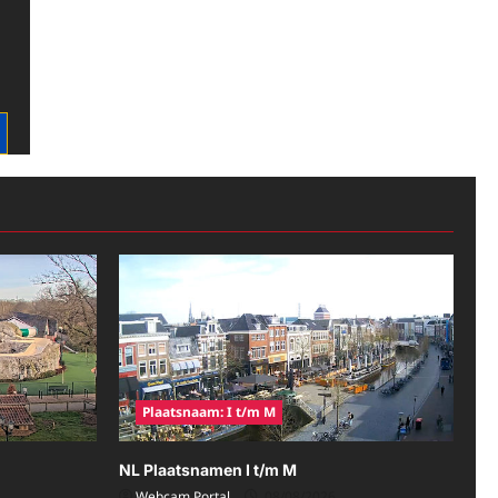
Plaatsnaam: I t/m M
NL Plaatsnamen I t/m M
Webcam Portal
08/08/2026