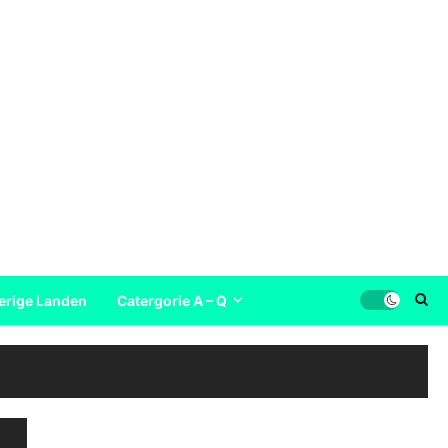
erige Landen
Catergorie A – Q