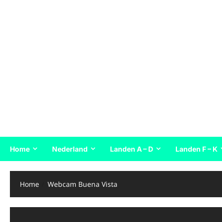
Home
Nederland
Landen A – D
Landen F – K
Home
Webcam Buena Vista