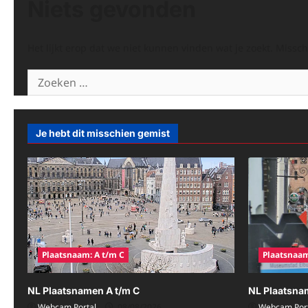
Niets gevonden
Het lijkt erop dat we niet kunnen vinden wat je zoekt. Missc
Zoeken
naar:
Je hebt dit misschien gemist
Plaatsnaam: A t/m C
Plaatsnaam
NL Plaatsnamen A t/m C
NL Plaatsna
Webcam Portal
08/08/2026
Webcam Port