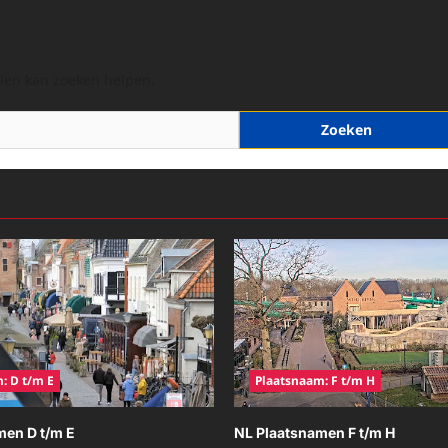
hien kan zoeken helpen.
: D t/m E
Plaatsnaam: F t/m H
men D t/m E
NL Plaatsnamen F t/m H