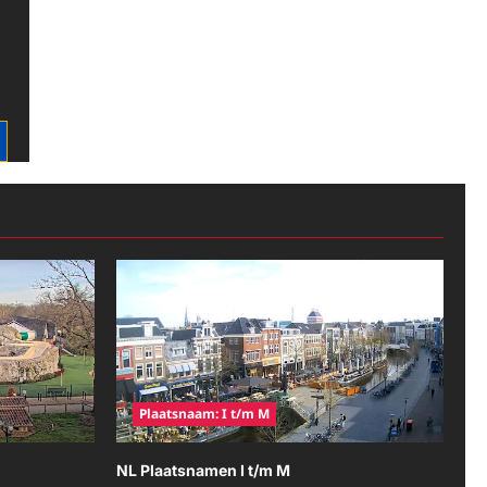
Plaatsnaam: I t/m M
NL Plaatsnamen I t/m M