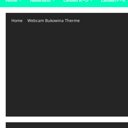
Home
Nederland
Landen A – D
Landen F – K
Home
Webcam Bukowina Therme