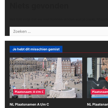
Niets gevonden
Het lijkt erop dat we niet kunnen vinden wat je zoekt. Missc
Zoeken
naar:
Je hebt dit misschien gemist
Plaatsnaam: A t/m C
Plaatsnaam
NL Plaatsnamen A t/m C
NL Plaatsna