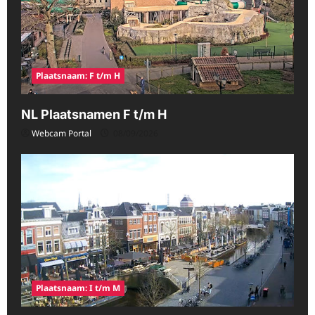
Plaatsnaam: F t/m H
NL Plaatsnamen F t/m H
Webcam Portal
08/09/2026
Plaatsnaam: I t/m M