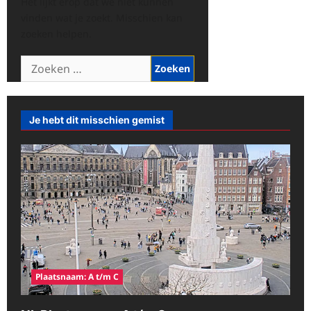
Het lijkt erop dat we niet kunnen
vinden wat je zoekt. Misschien kan
zoeken helpen.
Zoeken
naar:
Je hebt dit misschien gemist
Plaatsnaam: A t/m C