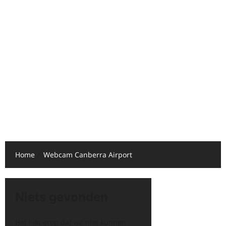
Home
Webcam Canberra Airport
Niets gevonden
Het lijkt erop dat we niet kunnen