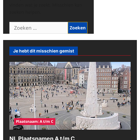
vinden wat je zoekt. Misschien kan
zoeken helpen.
Zoeken
naar:
Je hebt dit misschien gemist
Plaatsnaam: A t/m C
NL Plaatsnamen A t/m C