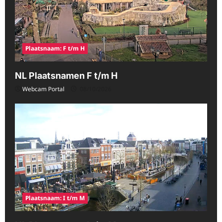
Plaatsnaam: F t/m H
NL Plaatsnamen F t/m H
Webcam Portal
08/10/2026
Plaatsnaam: I t/m M