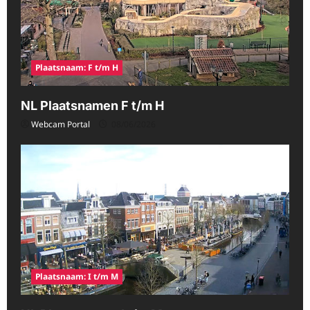
Plaatsnaam: F t/m H
NL Plaatsnamen F t/m H
Webcam Portal
08/06/2026
Plaatsnaam: I t/m M