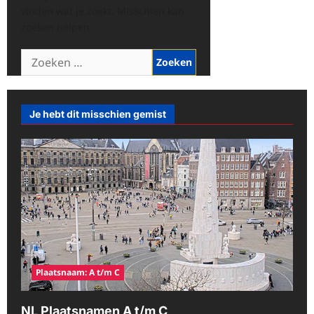
vinden wat je zoekt. Misschien kan
zoeken helpen.
Zoeken
naar:
Je hebt dit misschien gemist
Plaatsnaam: A t/m C
NL Plaatsnamen A t/m C