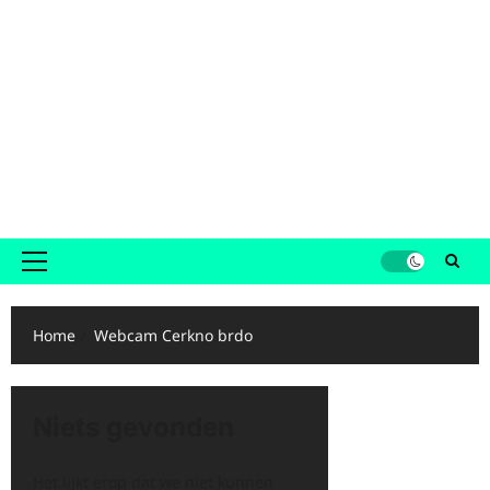
Primair
menu
Home
Webcam Cerkno brdo
Niets gevonden
Het lijkt erop dat we niet kunnen