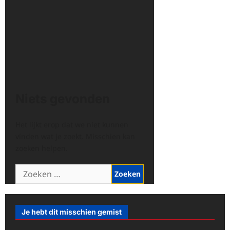
Niets gevonden
Het lijkt erop dat we niet kunnen
vinden wat je zoekt. Misschien kan
zoeken helpen.
Zoeken
naar:
Je hebt dit misschien gemist