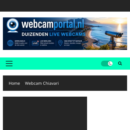
Ga
naar
de
inhoud
Primair
menu
Home
Webcam Chiavari