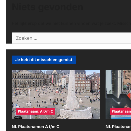
Niets gevonden
Het lijkt erop dat we niet kunnen vinden wat je zoekt. Missc
Zoeken
naar:
Je hebt dit misschien gemist
Plaatsnaam: A t/m C
Plaatsnaam
NL Plaatsnamen A t/m C
NL Plaatsna