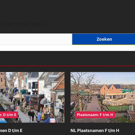
hien kan zoeken helpen.
: D t/m E
Plaatsnaam: F t/m H
men D t/m E
NL Plaatsnamen F t/m H