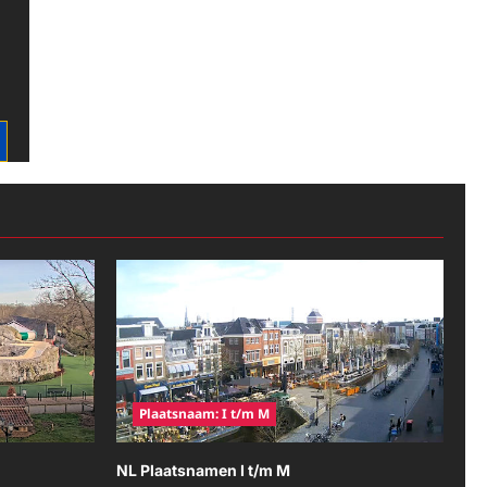
Plaatsnaam: I t/m M
NL Plaatsnamen I t/m M