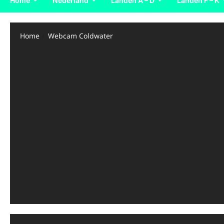
Home
Nederland
Landen A – D
Landen F – K
Home
Webcam Coldwater