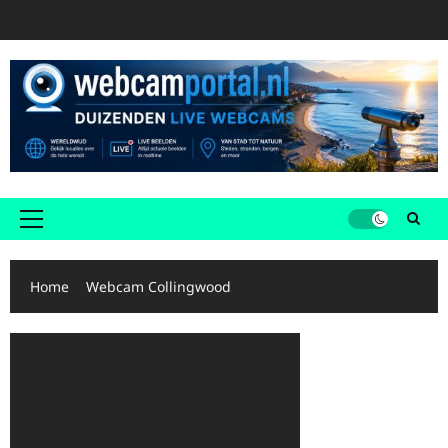
Ga
naar
de
inhoud
Primair
menu
Home
Webcam Collingwood