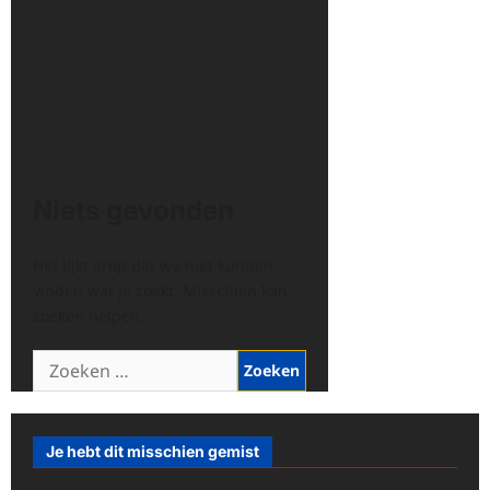
Niets gevonden
Het lijkt erop dat we niet kunnen
vinden wat je zoekt. Misschien kan
zoeken helpen.
Zoeken
naar:
Je hebt dit misschien gemist