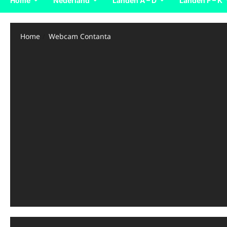
Home
Nederland
Landen A – D
Landen F – K
Home
Webcam Contanta