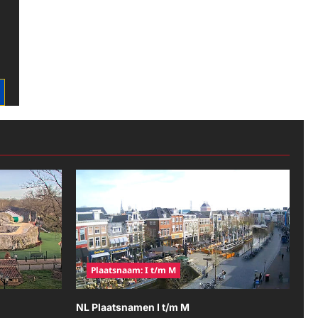
Plaatsnaam: I t/m M
NL Plaatsnamen I t/m M