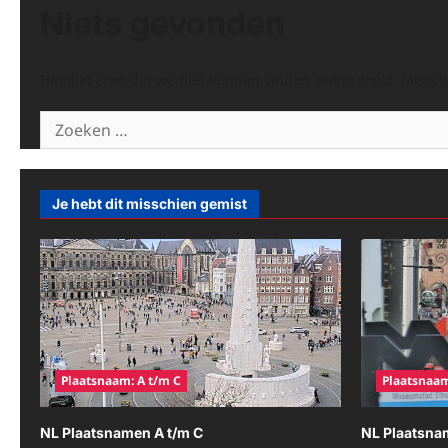
Niets gevonden
Het lijkt erop dat we niet kunnen vinden wat je zoekt. Missc
Zoeken
naar:
Je hebt dit misschien gemist
Plaatsnaam: A t/m C
Plaatsnaam
NL Plaatsnamen A t/m C
NL Plaatsna