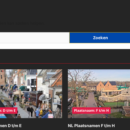
hien kan zoeken helpen.
: D t/m E
Plaatsnaam: F t/m H
men D t/m E
NL Plaatsnamen F t/m H