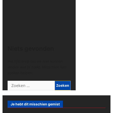
Niets gevonden
Het lijkt erop dat we niet kunnen
vinden wat je zoekt. Misschien kan
zoeken helpen.
Zoeken
naar:
Je hebt dit misschien gemist