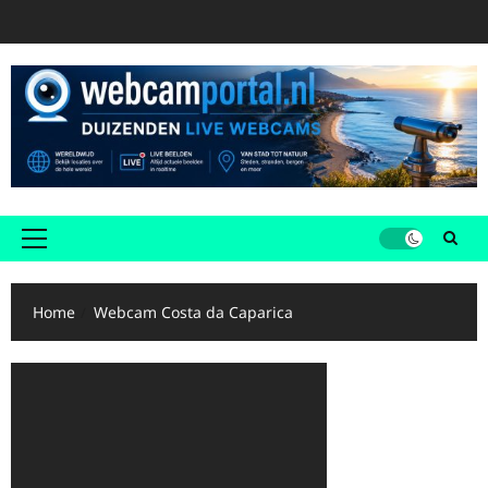
Ga
naar
de
inhoud
Primair
menu
Home
Webcam Costa da Caparica