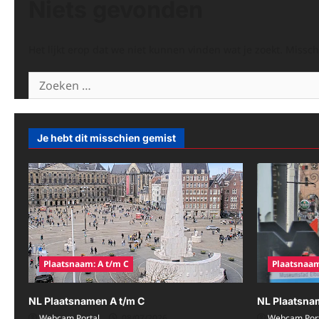
Niets gevonden
Het lijkt erop dat we niet kunnen vinden wat je zoekt. Missc
Zoeken
naar:
Je hebt dit misschien gemist
Plaatsnaam: A t/m C
Plaatsnaam
NL Plaatsnamen A t/m C
NL Plaatsna
Webcam Portal
08/07/2026
Webcam Port