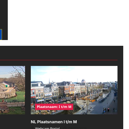
Plaatsnaam: I t/m M
NL Plaatsnamen I t/m M
Webcam Portal
08/07/2026