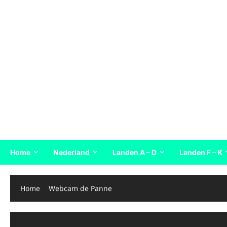
Home
Nederland
Landen A – D
Landen F – K
Home
Webcam de Panne