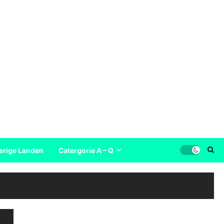
erige Landen
Catergorie A – Q