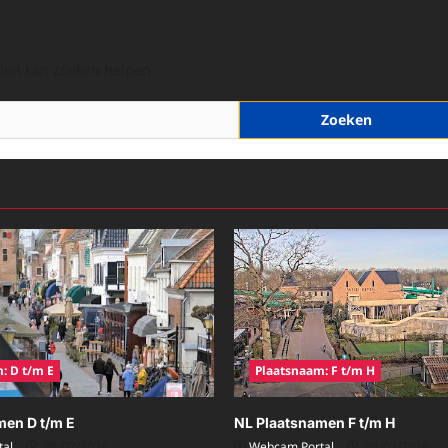
hien kan zoeken helpen.
: D t/m E
Plaatsnaam: F t/m H
men D t/m E
NL Plaatsnamen F t/m H
al
08/07/2026
Webcam Portal
08/07/2026