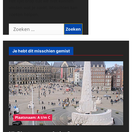
Het lijkt erop dat we niet kunnen
vinden wat je zoekt. Misschien kan
zoeken helpen.
Zoeken
naar:
Je hebt dit misschien gemist
Plaatsnaam: A t/m C