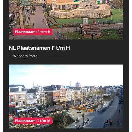
Plaatsnaam: F t/m H
NL Plaatsnamen F t/m H
Webcam Portal
08/09/2026
Plaatsnaam: I t/m M