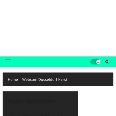
Primair
menu
Home
Webcam Dusseldorf Kerst
Niets gevonden
Het lijkt erop dat we niet kunnen