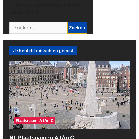
vinden wat je zoekt. Misschien kan
zoeken helpen.
Zoeken
naar:
Je hebt dit misschien gemist
Plaatsnaam: A t/m C
NL Plaatsnamen A t/m C