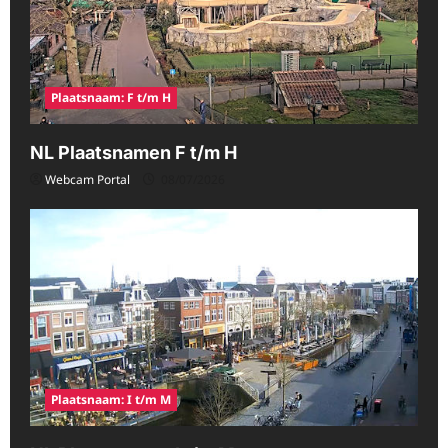
Plaatsnaam: F t/m H
NL Plaatsnamen F t/m H
Webcam Portal
08/07/2026
Plaatsnaam: I t/m M