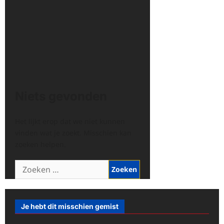
Niets gevonden
Het lijkt erop dat we niet kunnen
vinden wat je zoekt. Misschien kan
zoeken helpen.
Zoeken
naar:
Je hebt dit misschien gemist