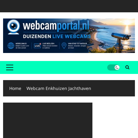
Ga
naar
de
inhoud
Primair
menu
Home
Webcam Enkhuizen Jachthaven