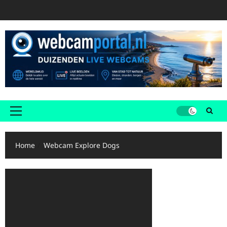
Ga
naar
de
inhoud
Primair
menu
Home
Webcam Explore Dogs