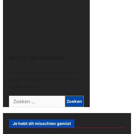
Niets gevonden
Het lijkt erop dat we niet kunnen
vinden wat je zoekt. Misschien kan
zoeken helpen.
Zoeken
naar:
Je hebt dit misschien gemist