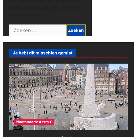
Het lijkt erop dat we niet kunnen
vinden wat je zoekt. Misschien kan
zoeken helpen.
Zoeken
naar:
Je hebt dit misschien gemist
Plaatsnaam: A t/m C