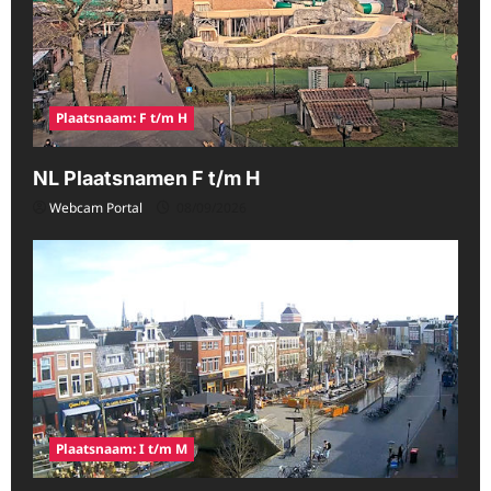
Plaatsnaam: F t/m H
NL Plaatsnamen F t/m H
Webcam Portal
08/09/2026
Plaatsnaam: I t/m M