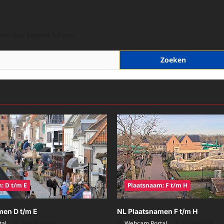
hien kan zoeken helpen.
: D t/m E
Plaatsnaam: F t/m H
men D t/m E
NL Plaatsnamen F t/m H
al
08/08/2026
Webcam Portal
08/08/2026