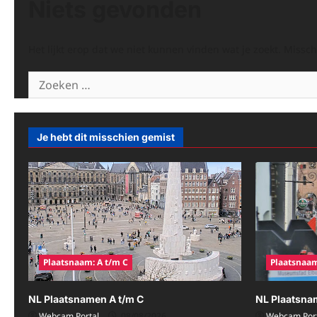
Niets gevonden
Het lijkt erop dat we niet kunnen vinden wat je zoekt. Missc
Zoeken
naar:
Je hebt dit misschien gemist
Plaatsnaam: A t/m C
Plaatsnaam
NL Plaatsnamen A t/m C
NL Plaatsna
Webcam Portal
08/08/2026
Webcam Port