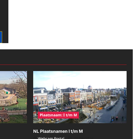
Plaatsnaam: I t/m M
NL Plaatsnamen I t/m M
Webcam Portal
08/08/2026