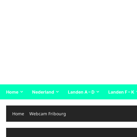
Home
Nederland
Landen A – D
Landen F – K
Home
Webcam Fribourg