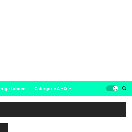
erige Landen
Catergorie A – Q